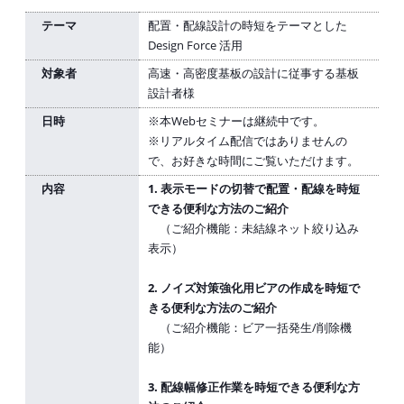
テーマ
配置・配線設計の時短をテーマとした
Design Force 活用
対象者
高速・高密度基板の設計に従事する基板
設計者様
日時
※本Webセミナーは継続中です。
※リアルタイム配信ではありませんの
で、お好きな時間にご覧いただけます。
内容
1. 表示モードの切替で配置・配線を時短
できる便利な方法のご紹介
（ご紹介機能：未結線ネット絞り込み
表示）
2. ノイズ対策強化用ビアの作成を時短で
きる便利な方法のご紹介
（ご紹介機能：ビア一括発生/削除機
能）
3. 配線幅修正作業を時短できる便利な方