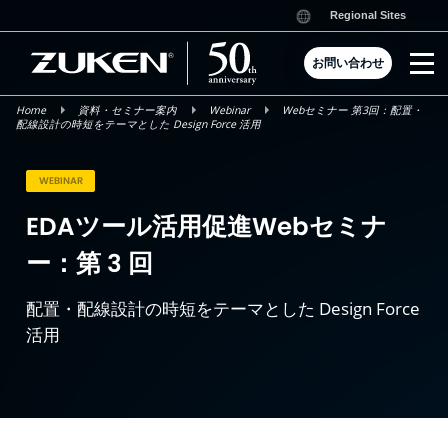
Skip
Regional Sites
to
content
お問い合わせ
Home
資料・セミナー案内
Webinar
Webセミナー 第3回：配置・
配線設計の時短をテーマとした Design Force 活用
WEBINAR
EDAツール活用促進Webセミナ
ー：第 3 回
配置・配線設計の時短をテーマとした Design Force
活用