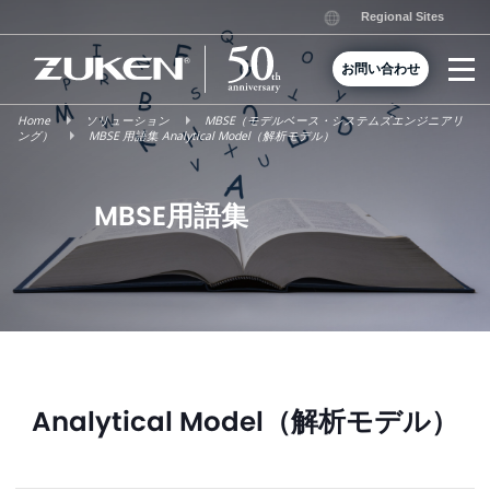
Skip
Regional Sites
to
content
お問い合わせ
Home
ソリューション
MBSE（モデルベース・システムズエンジニアリ
ング）
MBSE 用語集 Analytical Model（解析モデル）
MBSE用語集
Analytical Model（解析モデル）