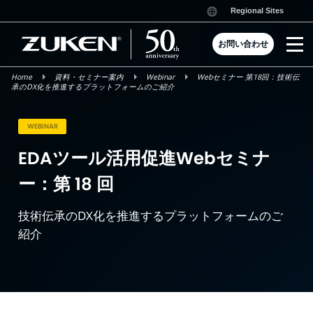
Skip
Regional Sites
to
content
お問い合わせ
Home
資料・セミナー案内
Webinar
Webセミナー 第18回：技術伝
承のDX化を推進するプラットフォームのご紹介
WEBINAR
EDAツール活用促進Webセミナ
ー：第 18 回
技術伝承のDX化を推進するプラットフォームのご
紹介