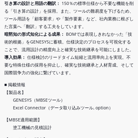
引き算の設計と用語の翻訳：
150％の標準仕様から不要な機能を削
る「引き算の設計」を採用。また、ツールの難易度を下げるため、
ツール用語を「顧客要求」や「製作要素」など、社内業務に根ざし
た言葉へ「翻訳」する工夫をしています。
暗黙知の形式知化による成果：
BOMでは表現しきれなかった「技
術的根拠」をGENESYSに蓄積。仕様決定のプロセスを可視化する
ことで、流用設計の精度向上と確実な技術継承を可能にしました。
導入効果：
仕様検討のリードタイム短縮と流用率向上を実現。不
要な特殊仕様の採用を抑止し、確実な技術継承と人材育成、そして
国際競争力の強化に繋げています。
■ 掲載情報
【製品名】
GENESYS（MBSEツール）
Excel Connector（データ取り込みツール, option）
【MBSE適用範囲】
塗工機械の見積設計