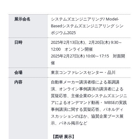
展示会名
システムズエンジニアリング/ Model-
Basedシステムズエンジニアリング シン
ポジウム2025
日時
2025年2月13日(木)、2月20日(木) 9:30～
12:00 オンライン開催
2025年2月27日(木) 10:00～17:15 対面開
催
会場
東京コンファレンスセンター・品川
内容
自動車メーカー講演者様による基調講
演、オンライン事例講演の講演者による
質疑応答、主催企業iDシステムズエンジニ
アによるオンデマンド動画・ MBSEの実践
事例講演に関する質疑応答、パネルディ
スカッションのほか、協賛企業ブース展
示、パネル掲示など
【図研 展示】