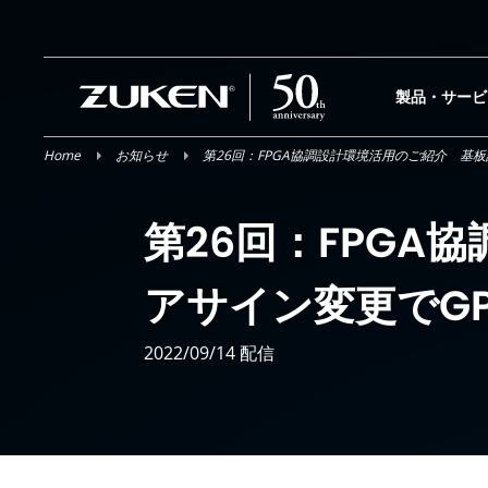
Skip
to
content
製品・サービ
Home
お知らせ
第26回：FPGA協調設計環境活用のご紹介 基
第26回：FPG
アサイン変更でG
2022/09/14 配信