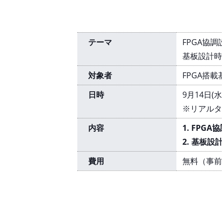
テーマ
FPGA協
基板設計時
対象者
FPGA搭
日時
9月14日(
※リアルタ
内容
1. FPG
2. 基板
費用
無料（事前