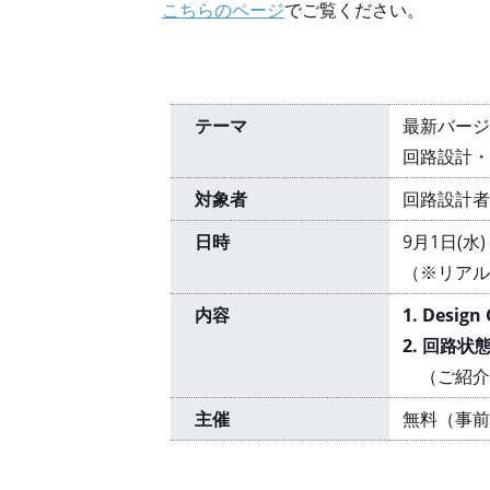
こちらのページ
でご覧ください。
テーマ
最新バージ
回路設計・検
対象者
回路設計者
日時
9月1日(水
（※リアル
内容
1. Desig
2. 回路
（ご紹介
主催
無料（事前