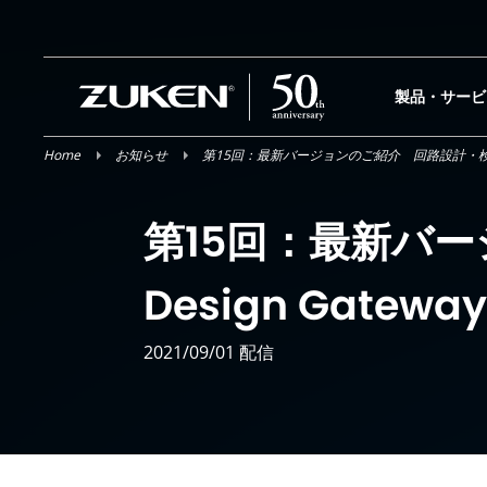
Skip
to
content
製品・サービ
Home
お知らせ
第15回：最新バージョンのご紹介 回路設計・検証にお
第15回：最新バ
Design Gatew
2021/09/01 配信