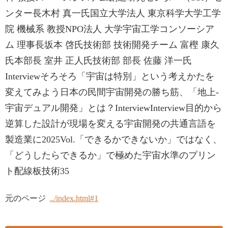
ンター長木村 真一氏国立大学法人 東京科学大学工学
院 機械系 教授NPO法人 大学宇宙工学コンソーシア
ム 理事長坂本 啓氏技術部 技術開発チーム 富樫 康久
氏本部長 室井 正人氏技術部 部長 佐藤 洋一氏
Interviewそろそろ「宇宙は特別」という考えかたを
変えてみよう日本の民間宇宙開発の勝ち筋、「地上-
宇宙デュアル開発」とは？InterviewInterview目的から
逆算した設計が現場を変える宇宙開発の共通言語を
製造業に2025Vol.「できるかできないか」ではなく、
「どうしたらできるか」で極めた宇宙水準のプリン
ト配線板技術35
元のページ
../index.html#1